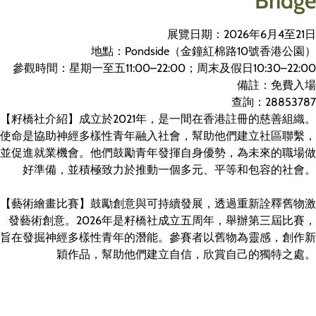
Bridge
展覽日期：2026年6月4至21日
地點：Pondside（金鐘紅棉路10號香港公園）
參觀時間：星期一至五11:00–22:00；周末及假日10:30–22:00
備註：免費入場
查詢：28853787
【籽橋社介紹】成立於2021年，是一間在香港註冊的慈善組織。
使命是協助神經多樣性青年融入社會，幫助他們建立社區聯繫，
並促進就業機會。他們鼓勵青年發揮自身優勢，為未來的職場做
好準備，並積極致力於推動一個多元、平等和包容的社會。
【藝術繪畫比賽】鼓勵創意與可持續發展，透過重新詮釋舊物激
發藝術創意。2026年是籽橋社成立五周年，舉辦第三屆比賽，
旨在發掘神經多樣性青年的潛能。參賽者以舊物為靈感，創作新
穎作品，幫助他們建立自信，欣賞自己的獨特之處。