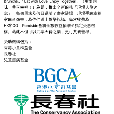
Brunch以「Eat with Love, Enjoy Together!」（用愛調
味，共享幸福！）為題，推出全新服務「現場人像速
寫」，每個周末及假日邀請了畫家駐場，現場手繪幸福
家庭肖像畫，為你們送上歡樂祝福。每次收費為
HK$100，Pondside會將全數收益捐贈至指定受惠機
構。藉此不但可以共享天倫之樂，更可共襄善舉。
受助機構包括：
香港小童群益會
長春社
兒童癌病基金