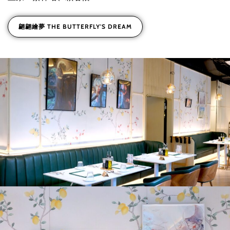
翩翩繪夢 THE BUTTERFLY'S DREAM