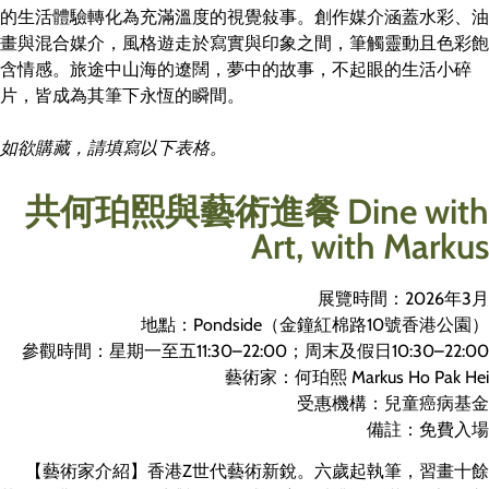
的生活體驗轉化為充滿溫度的視覺敍事。創作媒介涵蓋水彩、油
畫與混合媒介，風格遊走於寫實與印象之間，筆觸靈動且色彩飽
含情感。旅途中山海的遼闊，夢中的故事，不起眼的生活小碎
片，皆成為其筆下永恆的瞬間。
如欲購藏，請填寫以下表格。
共何珀熙與藝術進餐 Dine with
Art, with Markus
展覽時間：2026年3月
地點：Pondside（金鐘紅棉路10號香港公園）
參觀時間：星期一至五11:30–22:00；周末及假日10:30–22:00
藝術家：何珀熙 Markus Ho Pak Hei
受惠機構：兒童癌病基金
備註：免費入場
【藝術家介紹】香港Z世代藝術新銳。六歲起執筆，習畫十餘