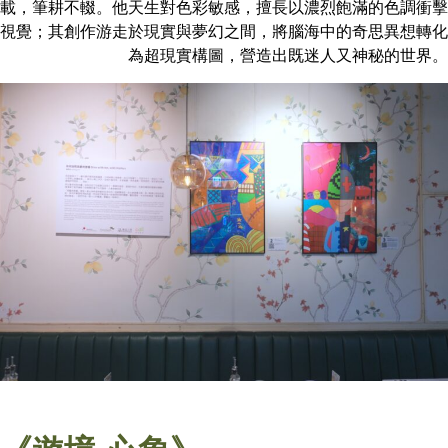
載，筆耕不輟。他天生對色彩敏感，擅長以濃烈飽滿的色調衝擊
視覺；其創作游走於現實與夢幻之間，將腦海中的奇思異想轉化
為超現實構圖，營造出既迷人又神秘的世界。