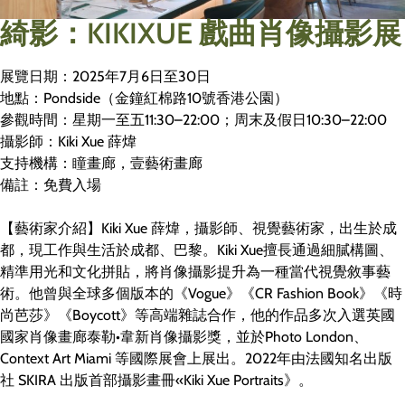
綺影：KIKIXUE 戲曲肖像攝影展
展覽日期：2025年7月6日至30日
地點：Pondside（金鐘紅棉路10號香港公園）
參觀時間：星期一至五11:30–22:00；周末及假日10:30–22:00
攝影師：Kiki Xue 薛煒
支持機構：瞳畫廊，壹藝術畫廊
備註：免費入場
【藝術家介紹】Kiki Xue 薛煒，攝影師、視覺藝術家，出生於成
都，現工作與生活於成都、巴黎。Kiki Xue擅長通過細膩構圖、
精準用光和文化拼貼，將肖像攝影提升為一種當代視覺敘事藝
術。他曾與全球多個版本的《Vogue》《CR Fashion Book》《時
尚芭莎》《Boycott》等高端雜誌合作，他的作品多次入選英國
國家肖像畫廊泰勒•韋新肖像攝影獎，並於Photo London、
Context Art Miami 等國際展會上展出。2022年由法國知名出版
社 SKIRA 出版首部攝影畫冊«Kiki Xue Portraits》。