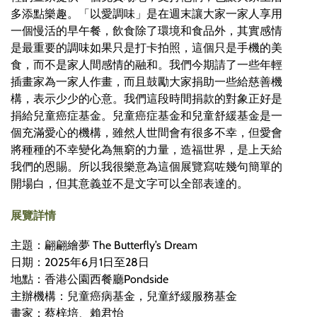
多添點樂趣。「以愛調味」是在週末讓大家一家人享用
一個慢活的早午餐，飲食除了環境和食品外，其實感情
是最重要的調味如果只是打卡拍照，這個只是手機的美
食，而不是家人間感情的融和。我們今期請了一些年輕
插畫家為一家人作畫，而且鼓勵大家捐助一些給慈善機
構，表示少少的心意。我們這段時間捐款的對象正好是
捐給兒童癌症基金。兒童癌症基金和兒童舒緩基金是一
個充滿愛心的機構，雖然人世間會有很多不幸，但愛會
將種種的不幸變化為無窮的力量，造福世界，是上天給
我們的恩賜。所以我很樂意為這個展覽寫咗幾句簡單的
開場白，但其意義並不是文字可以全部表達的。
展覽詳情
主題：翩翩繪夢 The Butterfly’s Dream
日期：2025年6月1日至28日
地點：香港公園西餐廳Pondside
主辦機構：兒童癌病基金，兒童紓緩服務基金
畫家：蔡梓培、賴君怡