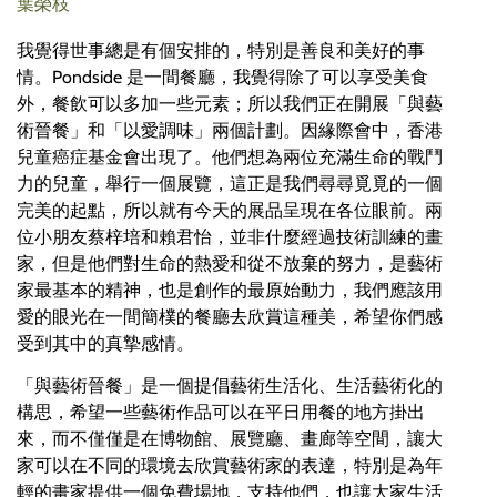
葉榮枝
我覺得世事總是有個安排的，特別是善良和美好的事
情。Pondside 是一間餐廳，我覺得除了可以享受美食
外，餐飲可以多加一些元素；所以我們正在開展「與藝
術晉餐」和「以愛調味」兩個計劃。因緣際會中，香港
兒童癌症基金會出現了。他們想為兩位充滿生命的戰鬥
力的兒童，舉行一個展覽，這正是我們尋尋覓覓的一個
完美的起點，所以就有今天的展品呈現在各位眼前。兩
位小朋友蔡梓培和賴君怡，並非什麼經過技術訓練的畫
家，但是他們對生命的熱愛和從不放棄的努力，是藝術
家最基本的精神，也是創作的最原始動力，我們應該用
愛的眼光在一間簡樸的餐廳去欣賞這種美，希望你們感
受到其中的真摯感情。
「與藝術晉餐」是一個提倡藝術生活化、生活藝術化的
構思，希望一些藝術作品可以在平日用餐的地方掛出
來，而不僅僅是在博物館、展覽廳、畫廊等空間，讓大
家可以在不同的環境去欣賞藝術家的表達，特別是為年
輕的畫家提供一個免費場地，支持他們，也讓大家生活