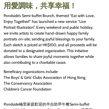
用愛調味，共享幸福！
Pondside’s Semi-buffet Brunch, themed “Eat with Love,
Enjoy Together!” has launched a new service ”Live
Portrait Illustration”. Every weekend and public holiday,
we invite artists to create hand-drawn happy family
portraits on-site, sending joyful blessings to your family.
Each sketch is priced at HK$100, and all proceeds will be
donated to a designated organization. This initiative
allows families to share joyful moments together while
also contributing to a charitable cause.
Beneficiary organizations include:
The Boys’ & Girls’ Clubs Association of Hong Kong
The Conservancy Association
Children’s Cancer Foundation
Pondside極受家庭歡迎的半自助早午餐Semi-buffet